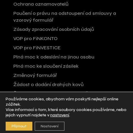
Ochrana oznamovatelů
Poučení o právu na odstoupení od smlouvy a
vzorový formulář
Zásady zpracování osobních údajů
VOP pro FiNKONTO
VOP pro FiNVESTICE
Plná moc k odeslání na jinou osobu
Plná moc ke sloučení zásilek
Změnový formulář
Žádost o dodání drahých kovů
Žádost o odprodej drahých kovů
Používáme cookies, abychom vám poskytli nejlepší online
Žádost o sloučení zboží pod jednu smlouvu
zážitek.
Více informací o tom, které soubory cookies používáme, nebo
jejich vypnutí najdete v
nastavení
.
Přijmout
Nastavení